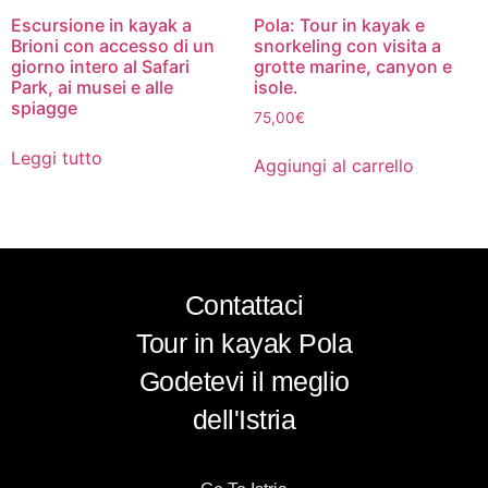
Escursione in kayak a
Pola: Tour in kayak e
Brioni con accesso di un
snorkeling con visita a
giorno intero al Safari
grotte marine, canyon e
Park, ai musei e alle
isole.
spiagge
75,00
€
Leggi tutto
Aggiungi al carrello
Contattaci
Tour in kayak Pola
Godetevi il meglio
dell'Istria