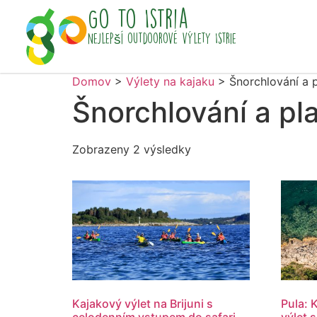
Go To Istria
Nejlepší outdoorové výlety Istrie
Domov
>
Výlety na kajaku
>
Šnorchlování a 
Šnorchlování a pl
Zobrazeny 2 výsledky
Kajakový výlet na Brijuni s
Pula: 
celodenním vstupem do safari
výlet 