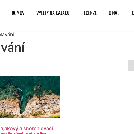
DOMOV
VÝLETY NA KAJAKU
RECENZE
O NÁS
K
plavání
avání
Kajakový a šnorchlovací
s mořskými jeskyněmi,