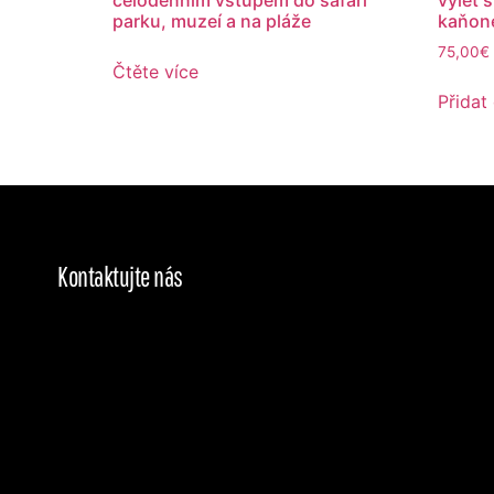
parku, muzeí a na pláže
kaňon
75,00
€
Čtěte více
Přidat
Kontaktujte nás