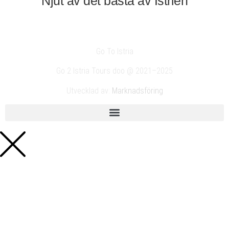
Njut av det bästa av Istrien
Go To Istria
Go 2 Istria Tours doo @ 2021–2025
Utvecklad av:
Marknadsföring