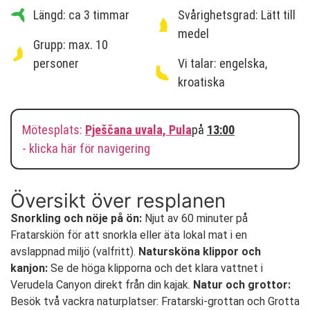
Längd: ca 3 timmar
Svårighetsgrad: Lätt till
medel
Grupp: max. 10
personer
Vi talar: engelska,
kroatiska
Mötesplats:
Pješčana uvala, Pula
på
13:00
- klicka här för navigering
Översikt över resplanen
Snorkling och nöje på ön:
Njut av 60 minuter på
Fratarskiön för att snorkla eller äta lokal mat i en
avslappnad miljö (valfritt).
Natursköna klippor och
kanjon:
Se de höga klipporna och det klara vattnet i
Verudela Canyon direkt från din kajak.
Natur och grottor:
Besök två vackra naturplatser: Fratarski-grottan och Grotta