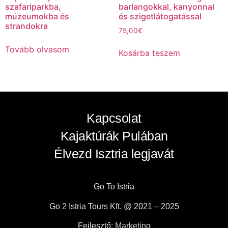
szafariparkba,
barlangokkal, kanyonnal
múzeumokba és
és szigetlátogatással
strandokra
75,00
€
Tovább olvasom
Kosárba teszem
Kapcsolat
Kajaktúrák Pulában
Élvezd Isztria legjavát
Go To Istria
Go 2 Istria Tours Kft. @ 2021 – 2025
Fejlesztő:
Marketing